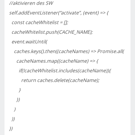
//aktivieren des SW
self.addEventListener(“activate”, (event) => {
const cacheWhitelist = [];
cacheWhitelist.push(CACHE_NAME);
event.waitUntil(
caches.keys().then((cacheNames) => Promise.all(
cacheNames.map((cacheName) => {
if(!cacheWhitelist.includes(cacheName)){
return caches.delete(cacheName);
}
})
)
))
})