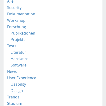
b
Alle
i
Security
l
Dokumentation
e
Workshop
.
f
Forschung
h
Publikationen
s
Projekte
t
Tests
p
Literatur
.
a
Hardware
c
Software
.
News
a
User Experience
t
/
Usability
Design
Trends
Studium