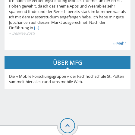
Ich habe die Vertiefungsrichtung Mobiles Internet an der FH St.
Pölten gewählt, da ich das Thema Apps und Wearables sehr
spannend finde und der Bereich bereits stark im kommen war als
ich mit dem Masterstudium angefangen habe. Ich habe mir gute
Jobchancen auf diesem Markt ausgerechnet. Nach der
Einführung in
[...]
– Desiree Zottl
›› Mehr
ÜBER MFG
Die ›› Mobile Forschungsgruppe ‹‹ der Fachhochschule St. Pölten
sammelt hier alles rund ums mobile Web.