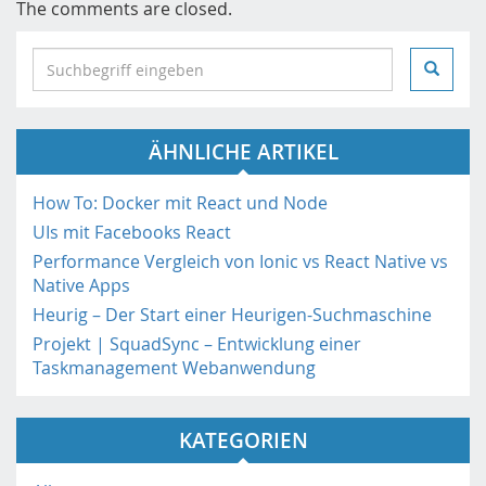
The comments are closed.
S
e
a
r
ÄHNLICHE ARTIKEL
c
h
i
How To: Docker mit React und Node
n
UIs mit Facebooks React
h
Performance Vergleich von Ionic vs React Native vs
t
Native Apps
t
Heurig – Der Start einer Heurigen-Suchmaschine
p
Projekt | SquadSync – Entwicklung einer
s
Taskmanagement Webanwendung
:
/
/
KATEGORIEN
m
o