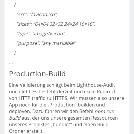
{
“src”: “favicon.ico”,
“sizes”: “64×64 32×32 24×24 16×16”,
“type”: “image/x-icon”,
“purpose”: “any maskable”
},
…
Production-Build
Eine Validierung schlägt beim Lighthouse-Audit
noch fehl. Es besteht derzeit noch kein Redirect
von HTTP traffic zu HTTPS. Wir müssen also unsere
App noch für die „Production“ builden und
deployen. Dazu führen wir den Befehl
npm run
build
aus, der uns unsere gesamten Ressourcen
unseres Projektes „bundlet“ und einen Build-
Ordner erstellt.