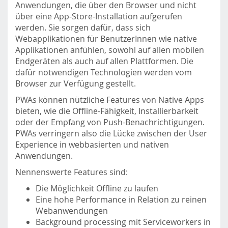
Anwendungen, die über den Browser und nicht
m
über eine App-Store-Installation aufgerufen
o
werden. Sie sorgen dafür, dass sich
b
Webapplikationen für BenutzerInnen wie native
i
Applikationen anfühlen, sowohl auf allen mobilen
l
Endgeräten als auch auf allen Plattformen. Die
e
dafür notwendigen Technologien werden vom
.
Browser zur Verfügung gestellt.
f
h
PWAs können nützliche Features von Native Apps
s
bieten, wie die Offline-Fähigkeit, Installierbarkeit
t
oder der Empfang von Push-Benachrichtigungen.
p
PWAs verringern also die Lücke zwischen der User
.
Experience in webbasierten und nativen
a
Anwendungen.
c
Nennenswerte Features sind:
.
a
Die Möglichkeit Offline zu laufen
t
Eine hohe Performance in Relation zu reinen
/
Webanwendungen
Background processing mit Serviceworkers in