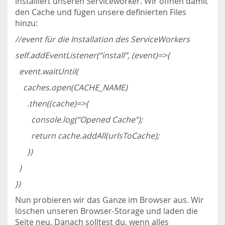
installiert unseren Serviceworker. Wir öffnen damit
den Cache und fügen unsere definierten Files
hinzu:
//event für die Installation des ServiceWorkers
self.addEventListener(“install”, (event)=>{
event.waitUntil(
caches.open(CACHE_NAME)
.then((cache)=>{
console.log(“Opened Cache”);
return cache.addAll(urlsToCache);
})
)
})
Nun probieren wir das Ganze im Browser aus. Wir
löschen unseren Browser-Storage und laden die
Seite neu. Danach solltest du, wenn alles