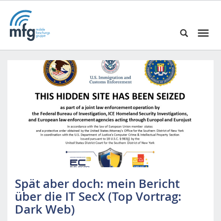
T
o
S
g
e
g
a
l
r
e
c
n
h
a
i
v
n
i
h
g
t
a
t
t
p
i
Spät aber doch: mein Bericht
s
o
über die IT SecX (Top Vortrag:
:
n
/
Dark Web)
/