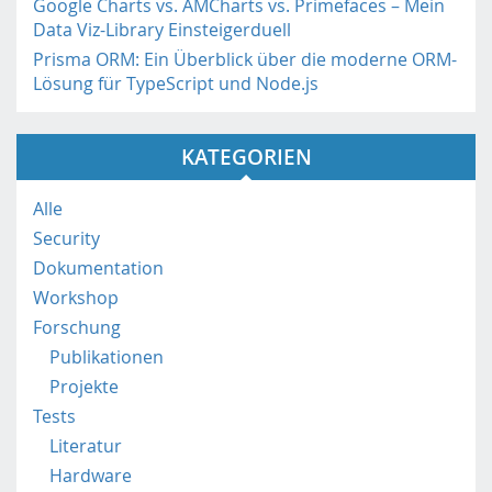
Google Charts vs. AMCharts vs. Primefaces – Mein
s
Data Viz-Library Einsteigerduell
:
Prisma ORM: Ein Überblick über die moderne ORM-
/
Lösung für TypeScript und Node.js
/
m
o
KATEGORIEN
b
i
l
Alle
e
Security
.
Dokumentation
f
Workshop
h
s
Forschung
t
Publikationen
p
Projekte
.
Tests
a
Literatur
c
.
Hardware