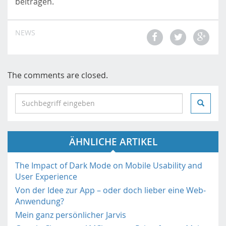
beitragen.
NEWS
The comments are closed.
S
e
a
r
ÄHNLICHE ARTIKEL
c
h
i
The Impact of Dark Mode on Mobile Usability and
n
User Experience
h
Von der Idee zur App – oder doch lieber eine Web-
t
Anwendung?
t
Mein ganz persönlicher Jarvis
p