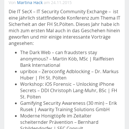
Von
Martina Hack
am 24.11.2015
m
o
Die IT SecX – IT Security Community Exchange – ist
b
eine jährlich stattfindende Konferenz zum Thema IT
i
Sicherheit an der FH St.Pölten. Dieses Jahr habe ich
l
mich zum ersten Mal auch in das Geschehen hinein
e
geworfen und mir einige interessante Vorträge
.
angesehen:
f
The Dark Web – can fraudsters stay
h
anonymous? – Martin Köb, MSc | Raiffeisen
s
Bank International
t
upribox – Zeroconfig Adblocking – Dr. Markus
p
Huber | FH St. Pölten
.
Workshop: iOS Forensic – Unlocking iPhone
a
Secrets – DDI Christoph Lang-Muhr, BSc | FH
c
St. Pölten
.
Gamifying Security Awareness (30 min) – Erik
a
Rusek | Awarity Training Solutions GmbH
t
Moderne Honigtöpfe im Zeitalter
/
scheiternder Prävention – Bernhard
Schildendorfer | SEC Consult