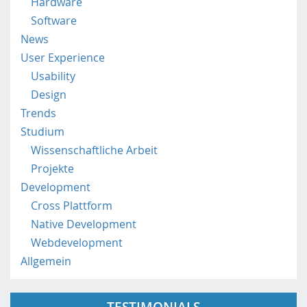
Hardware
.
Software
a
News
c
User Experience
.
a
Usability
t
Design
/
Trends
Studium
Wissenschaftliche Arbeit
Projekte
Development
Cross Plattform
Native Development
Webdevelopment
Allgemein