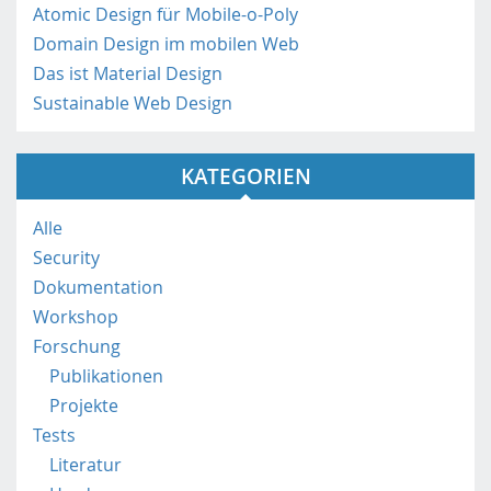
n
Atomic Design für Mobile-o-Poly
h
Domain Design im mobilen Web
t
Das ist Material Design
t
Sustainable Web Design
p
s
:
KATEGORIEN
/
/
m
Alle
o
Security
b
Dokumentation
i
Workshop
l
e
Forschung
.
Publikationen
f
Projekte
h
Tests
s
Literatur
t
p