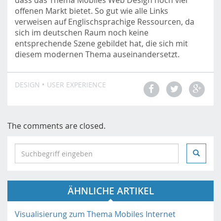
dass das Thema Mobiles Web Design noch viel
offenen Markt bietet. So gut wie alle Links
verweisen auf Englischsprachige Ressourcen, da
sich im deutschen Raum noch keine
entsprechende Szene gebildet hat, die sich mit
diesem modernen Thema auseinandersetzt.
DESIGN
USER EXPERIENCE
The comments are closed.
S
e
a
r
ÄHNLICHE ARTIKEL
c
h
i
Visualisierung zum Thema Mobiles Internet