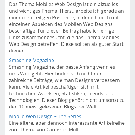
Das Thema Mobiles Web Design ist ein aktuelles
m
und wichtiges Thema. Hierzu arbeite ich gerade an
o
einer mehrteiligen Postreihe, in der ich mich mit
b
einzelnen Aspekten des Mobilen Web Designs
i
beschäftige. Für diesen Beitrag habe ich einige
l
Links zusammengesucht, die das Thema Mobiles
e
Web Design betreffen. Diese sollten als guter Start
.
dienen.
f
h
Smashing Magazine
s
Smashing Magazine, der beste Anfang wenn es
t
ums Web geht. Hier finden sich nicht nur
p
zahlreiche Beiträge, wie man Designs verbessern
.
kann. Viele Artikel beschäftigen sich mit
a
technischen Aspekten, Statistiken, Trends und
c
Technologien. Dieser Blog gehört nicht umsonst zu
.
den 10 meist gelesenen Blogs der Welt.
a
Mobile Web Design ~ The Series
t
Eine ältere, aber dennoch interessante Artikelreihe
/
zum Thema von Cameron Moll.