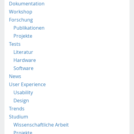
Dokumentation
l
Workshop
e
.
Forschung
f
Publikationen
h
Projekte
s
Tests
t
Literatur
p
.
Hardware
a
Software
c
News
.
User Experience
a
t
Usability
/
Design
Trends
Studium
Wissenschaftliche Arbeit
Projekte