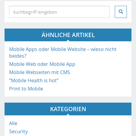
S
e
a
r
ÄHNLICHE ARTIKEL
c
h
i
Mobile Apps oder Mobile Website – wieso nicht
n
beides?
h
Mobile Web oder Mobile App
t
Mobile Webseiten mit CMS
t
“Mobile Health is hot”
p
Print to Mobile
s
:
/
KATEGORIEN
/
m
o
Alle
b
Security
i