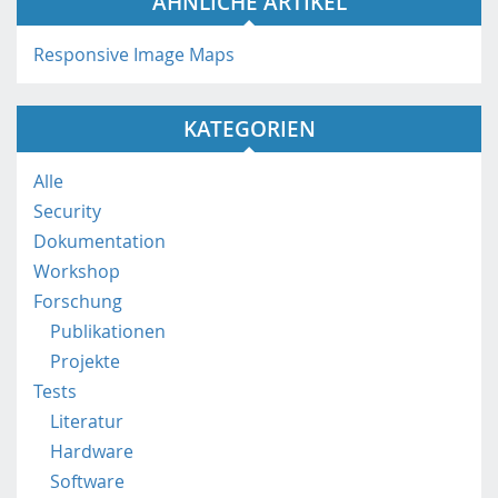
ÄHNLICHE ARTIKEL
c
h
i
Responsive Image Maps
n
h
t
KATEGORIEN
t
p
Alle
s
Security
:
Dokumentation
/
Workshop
/
m
Forschung
o
Publikationen
b
Projekte
i
Tests
l
e
Literatur
.
Hardware
f
Software
h