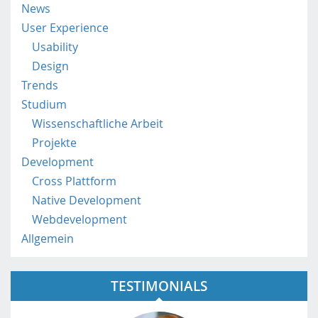
News
s
User Experience
t
p
Usability
.
Design
a
Trends
c
Studium
.
a
Wissenschaftliche Arbeit
t
Projekte
/
Development
Cross Plattform
Native Development
Webdevelopment
Allgemein
TESTIMONIALS