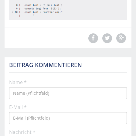
m
o
b
i
l
e
.
f
h
BEITRAG KOMMENTIEREN
s
t
p
Name *
.
a
c
.
E-Mail *
a
t
/
Nachricht *