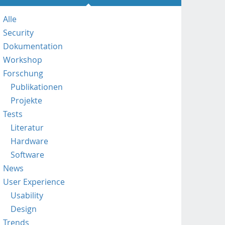
p
s
Alle
:
Security
/
/
Dokumentation
m
Workshop
o
Forschung
b
Publikationen
i
l
Projekte
e
Tests
.
Literatur
f
Hardware
h
Software
s
t
News
p
User Experience
.
Usability
a
Design
c
.
Trends