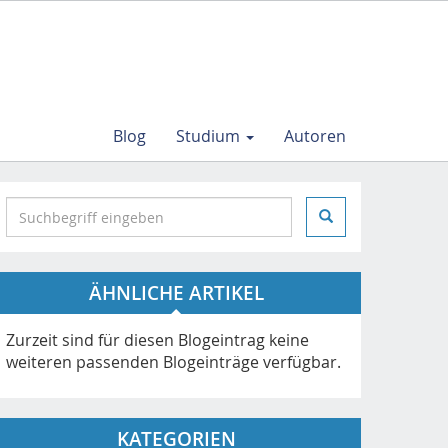
Blog
Studium
Autoren
S
e
a
r
ÄHNLICHE ARTIKEL
c
h
i
Zurzeit sind für diesen Blogeintrag keine
n
weiteren passenden Blogeinträge verfügbar.
h
t
t
KATEGORIEN