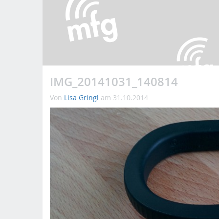
IMG_20141031_140814
Von
Lisa Gringl
am 31.10.2014