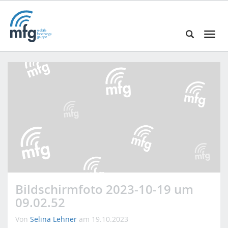
T
o
S
g
e
g
a
l
r
e
c
n
h
a
i
v
n
i
h
g
t
a
t
t
p
i
Bildschirmfoto 2023-10-19 um
s
o
09.02.52
:
n
/
Von
Selina Lehner
am 19.10.2023
/