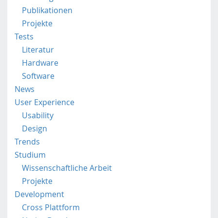
b
Publikationen
i
l
Projekte
e
Tests
.
Literatur
f
Hardware
h
Software
s
t
News
p
User Experience
.
Usability
a
Design
c
.
Trends
a
Studium
t
Wissenschaftliche Arbeit
/
Projekte
Development
Cross Plattform