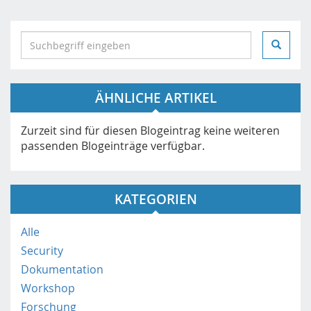
S
e
a
r
ÄHNLICHE ARTIKEL
c
h
i
Zurzeit sind für diesen Blogeintrag keine weiteren
n
passenden Blogeinträge verfügbar.
h
t
t
KATEGORIEN
p
s
Alle
:
Security
/
/
Dokumentation
m
Workshop
o
Forschung