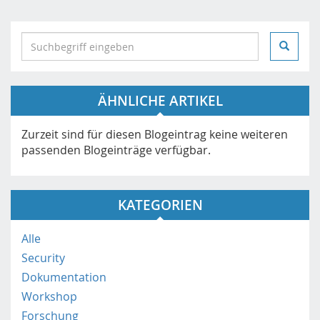
S
e
a
r
ÄHNLICHE ARTIKEL
c
h
i
Zurzeit sind für diesen Blogeintrag keine weiteren
n
passenden Blogeinträge verfügbar.
h
t
t
KATEGORIEN
p
s
Alle
:
Security
/
/
Dokumentation
m
Workshop
o
Forschung