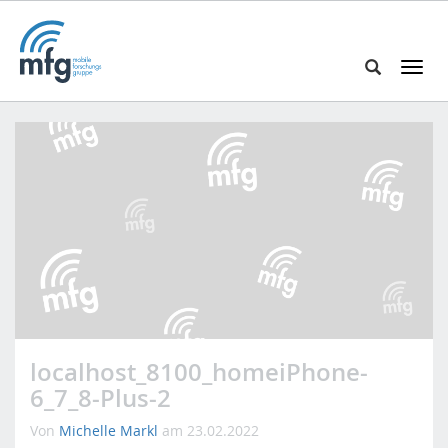
T
o
S
g
e
g
a
l
r
e
c
n
h
a
i
v
n
i
h
g
t
a
t
t
p
i
localhost_8100_homeiPhone-
s
o
6_7_8-Plus-2
:
n
/
Von
Michelle Markl
am 23.02.2022
/