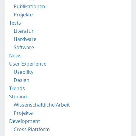
b
Publikationen
i
l
Projekte
e
Tests
.
Literatur
f
Hardware
h
Software
s
t
News
p
User Experience
.
Usability
a
Design
c
.
Trends
a
Studium
t
Wissenschaftliche Arbeit
/
Projekte
Development
Cross Plattform