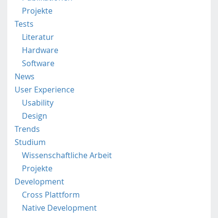
l
Projekte
e
Tests
.
Literatur
f
Hardware
h
Software
s
t
News
p
User Experience
.
Usability
a
Design
c
.
Trends
a
Studium
t
Wissenschaftliche Arbeit
/
Projekte
Development
Cross Plattform
Native Development