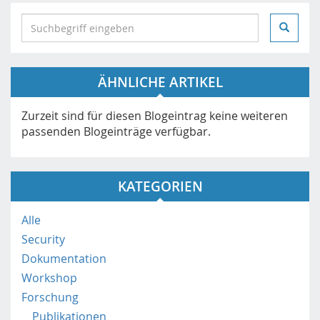
S
e
a
r
ÄHNLICHE ARTIKEL
c
h
i
Zurzeit sind für diesen Blogeintrag keine weiteren
n
passenden Blogeinträge verfügbar.
h
t
t
KATEGORIEN
p
s
Alle
:
Security
/
/
Dokumentation
m
Workshop
o
Forschung
b
Publikationen
i