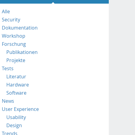
p
s
Alle
:
Security
/
/
Dokumentation
m
Workshop
o
Forschung
b
Publikationen
i
l
Projekte
e
Tests
.
Literatur
f
Hardware
h
Software
s
t
News
p
User Experience
.
Usability
a
Design
c
.
Trends