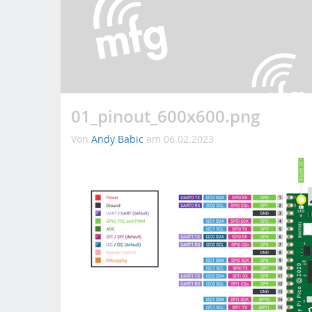
01_pinout_600x600.png
Von
Andy Babic
am 06.02.2023