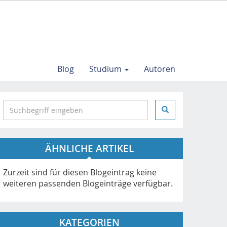
Blog
Studium
Autoren
S
e
a
r
ÄHNLICHE ARTIKEL
c
h
i
Zurzeit sind für diesen Blogeintrag keine
n
weiteren passenden Blogeinträge verfügbar.
h
t
t
KATEGORIEN