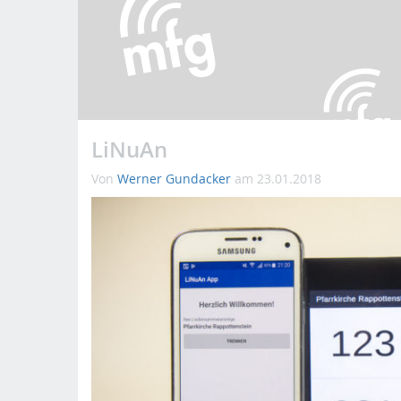
LiNuAn
Von
Werner Gundacker
am 23.01.2018