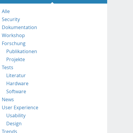
p
s
Alle
:
Security
/
/
Dokumentation
m
Workshop
o
Forschung
b
Publikationen
i
l
Projekte
e
Tests
.
Literatur
f
Hardware
h
Software
s
t
News
p
User Experience
.
Usability
a
Design
c
.
Trends