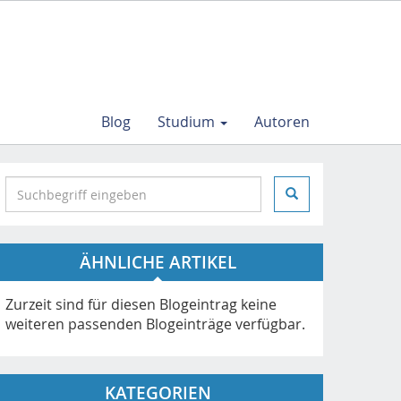
Blog
Studium
Autoren
S
e
a
r
ÄHNLICHE ARTIKEL
c
h
i
Zurzeit sind für diesen Blogeintrag keine
n
weiteren passenden Blogeinträge verfügbar.
h
t
t
KATEGORIEN