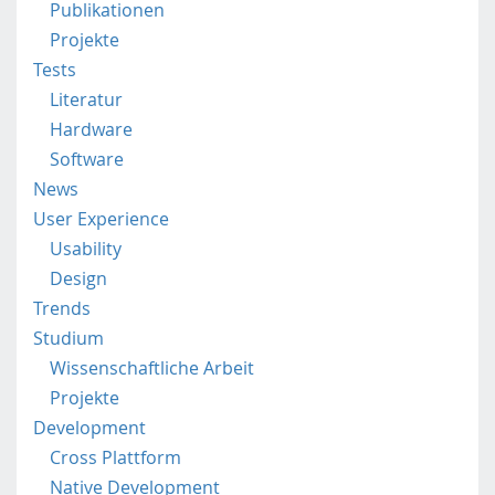
Publikationen
i
l
Projekte
e
Tests
.
Literatur
f
Hardware
h
Software
s
t
News
p
User Experience
.
Usability
a
Design
c
.
Trends
a
Studium
t
Wissenschaftliche Arbeit
/
Projekte
Development
Cross Plattform
Native Development