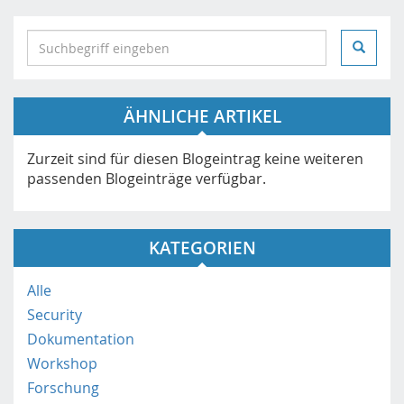
S
e
a
r
ÄHNLICHE ARTIKEL
c
h
i
Zurzeit sind für diesen Blogeintrag keine weiteren
n
passenden Blogeinträge verfügbar.
h
t
t
KATEGORIEN
p
s
Alle
:
Security
/
/
Dokumentation
m
Workshop
o
Forschung
b