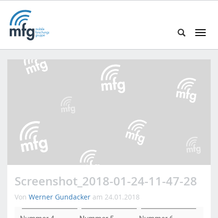
T
o
S
g
e
g
a
l
r
e
c
n
h
a
i
v
n
i
h
g
t
a
t
t
p
i
Screenshot_2018-01-24-11-47-28
s
o
:
n
Von
Werner Gundacker
am 24.01.2018
/
/